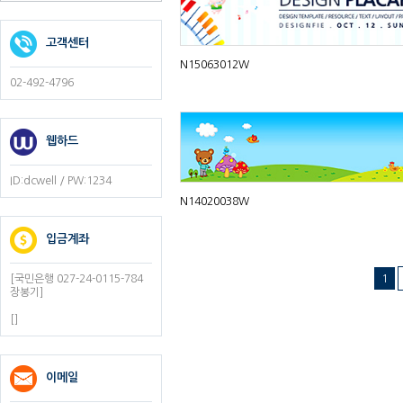
고객센터
N15063012W
02-492-4796
웹하드
ID:dcwell / PW:1234
N14020038W
입금계좌
1
[국민은행 027-24-0115-784
장봉기]
[]
이메일