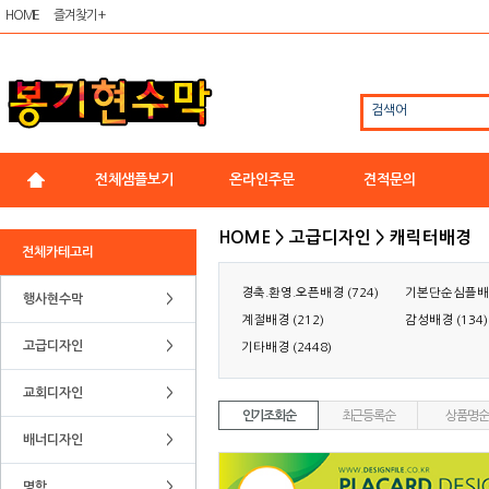
HOME
즐겨찾기 +
검색어
전체샘플보기
온라인주문
견적문의
HOME > 고급디자인 > 캐릭터배경
전체카테고리
경축.환영.오픈배경 (724)
기본단순심플배경 
행사현수막
>
계절배경 (212)
감성배경 (134)
고급디자인
>
기타배경 (2448)
교회디자인
>
인기조회순
최근등록순
상품명순
배너디자인
>
명함
>