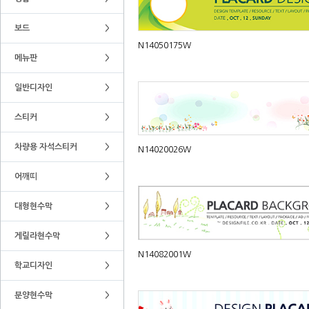
보드
>
N14050175W
메뉴판
>
일반디자인
>
스티커
>
차량용 자석스티커
>
N14020026W
어깨띠
>
대형현수막
>
게릴라현수막
>
N14082001W
학교디자인
>
분양현수막
>