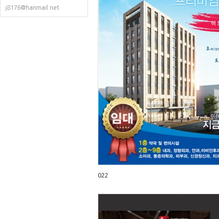
j8176@hanmail.net
022