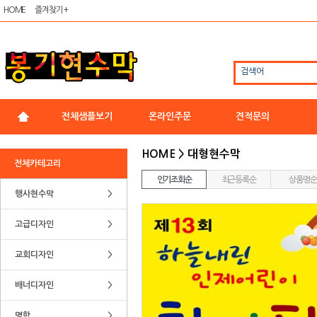
HOME
즐겨찾기 +
검색어
전체샘플보기
온라인주문
견적문의
HOME > 대형현수막
전체카테고리
인기조회순
최근등록순
상품명순
행사현수막
>
고급디자인
>
교회디자인
>
배너디자인
>
명함
>