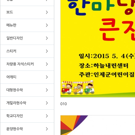
보드
>
메뉴판
>
일반디자인
>
스티커
>
차량용 자석스티커
>
어깨띠
>
대형현수막
>
게릴라현수막
>
010
학교디자인
>
분양현수막
>