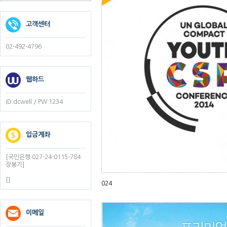
고객센터
02-492-4796
웹하드
ID:dcwell / PW:1234
입금계좌
[국민은행 027-24-0115-784
장봉기]
[]
024
이메일